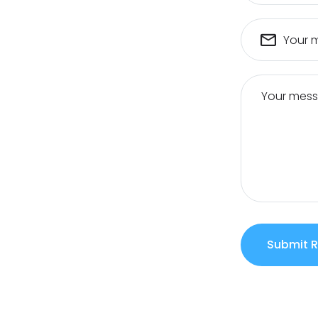
Your m
Your mes
Submit 