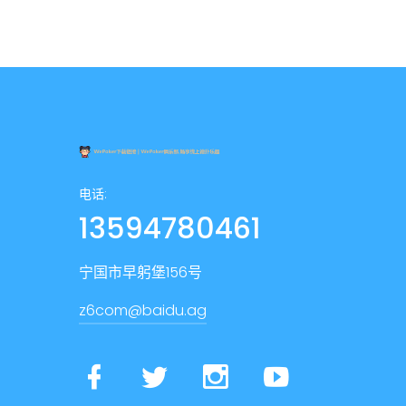
电话:
13594780461
宁国市早躬堡156号
z6com@baidu.ag