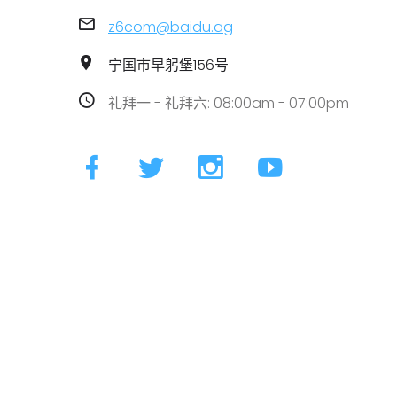
z6com@baidu.ag
宁国市早躬堡156号
礼拜一 - 礼拜六: 08:00am - 07:00pm