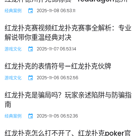
经典案例
2025-11-08 06:53:11
红龙扑克赛视频红龙扑克赛事全解析：专业
解说带你重温经典对决
游戏文化
2025-11-07 06:53:14
红龙扑克的表情符号—红龙扑克伙牌
游戏文化
2025-11-06 06:52:56
红龙扑克是骗局吗？玩家亲述陷阱与防骗指
南
经典案例
2025-11-05 06:52:36
红龙扑克怎么打不开了、红龙扑克poker官