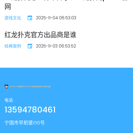
网
游戏文化
2025-11-04 06:53:03
红龙扑克官方出品商是谁
经典案例
2025-11-03 06:53:52
电话:
13594780461
宁国市早躬堡156号