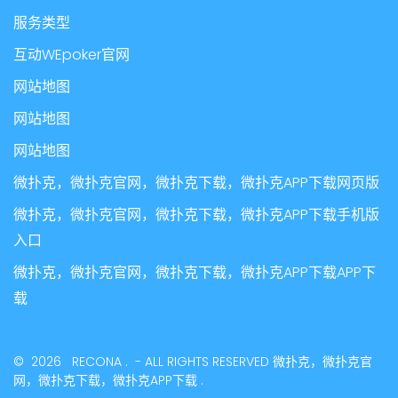
服务类型
互动WEpoker官网
网站地图
网站地图
网站地图
微扑克，微扑克官网，微扑克下载，微扑克APP下载网页版
微扑克，微扑克官网，微扑克下载，微扑克APP下载手机版
入口
微扑克，微扑克官网，微扑克下载，微扑克APP下载APP下
载
©
2026
RECONA
.
- ALL RIGHTS RESERVED
微扑克，微扑克官
网，微扑克下载，微扑克APP下载
.