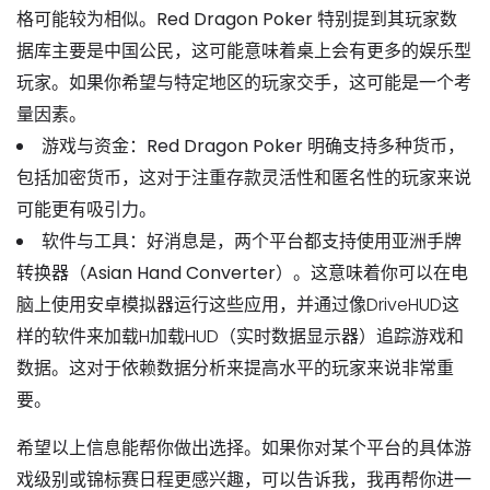
格可能较为相似。
Red Dragon Poker
特别提到其玩家数
据库主要是中国公民，这可能意味着桌上会有更多的娱乐型
玩家。如果你希望与特定地区的玩家交手，这可能是一个考
量因素。
游戏与资金
：
Red Dragon Poker
明确支持多种货币，
包括加密货币，这对于注重存款灵活性和匿名性的玩家来说
可能更有吸引力。
软件与工具
：好消息是，两个平台都支持使用
亚洲手牌
转换器（Asian Hand Converter）
。这意味着你可以在电
脑上使用安卓模拟器运行这些应用，并通过像DriveHUD这
样的软件来加载H加载HUD（实时数据显示器）追踪游戏和
数据。这对于依赖数据分析来提高水平的玩家来说非常重
要。
希望以上信息能帮你做出选择。如果你对某个平台的具体游
戏级别或锦标赛日程更感兴趣，可以告诉我，我再帮你进一